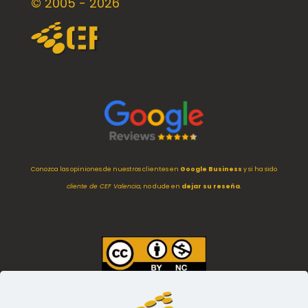
© 2005 - 2026
Conozca las opiniones de nuestros clientes en
Google Business
y si ha sido
cliente de CEF Valencia
, no dude en
dejar su reseña
.
Imágenes
empleadas en esta web están
protegidas con licencia