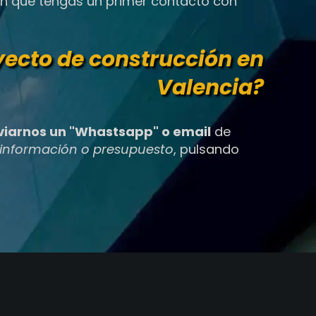
án que tengas un primer contacto con
ecto de construcción en
Valencia?
nviarnos un "Whastsapp" o email
de
e información o presupuesto
, pulsando