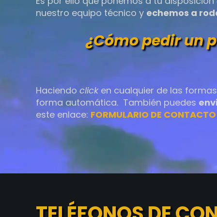
Es por ello que ponemos a tu disposición
nuestro equipo técnico y
echemos a roda
¿Cómo pedir un p
Haciendo
click
en cualquier de las forma
forma automática. También puedes
env
este enlace:
FORMULARIO DE CONTACTO 
TELÉFONOS DE CO