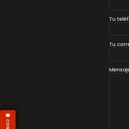
Tu telé
Tu corr
Mensaj