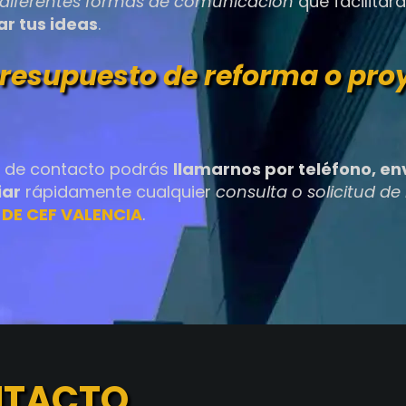
diferentes formas de comunicación
que facilitar
r tus ideas
.
resupuesto de reforma o proy
s de contacto podrás
llamarnos por teléfono, e
iar
rápidamente cualquier
consulta o solicitud d
DE CEF VALENCIA
.
NTACTO