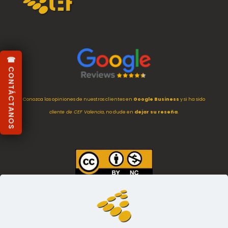
☎ CONTÁCTANOS
Conozca las opiniones de nuestros clientes en
Google Business
y si ha sido
cliente de CEF Valencia
, no dude en
dejar su reseña
.
Imágenes
empleadas en esta web están
protegidas con licencia
Creative Commons Internacional (CC by 4.0)
. Eres libre de usarlas con
atribución adecuada a esta web y empresa.
[LEER MÁS]