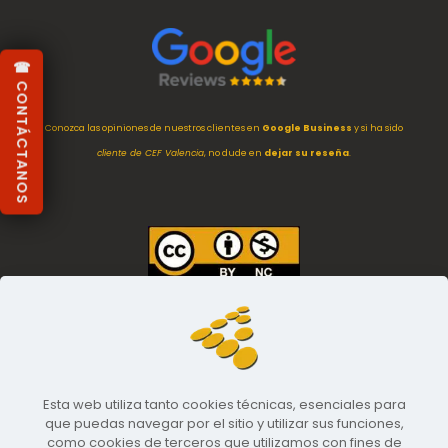
☎ CONTÁCTANOS
Conozca las opiniones de nuestros clientes en
Google Business
y si ha sido
cliente de CEF Valencia
, no dude en
dejar su reseña
.
Imágenes
empleadas en esta web están
protegidas con licencia
Creative Commons Internacional (CC by 4.0)
. Eres libre de usarlas con
atribución adecuada a esta web y empresa.
[LEER MÁS]
Esta web utiliza tanto cookies técnicas, esenciales para
que puedas navegar por el sitio y utilizar sus funciones,
como cookies de terceros que utilizamos con fines de