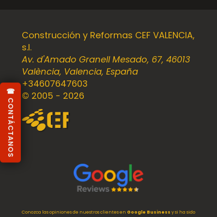
Construcción y Reformas CEF VALENCIA,
s.l.
Av. d'Amado Granell Mesado, 67, 46013
València, Valencia, España
+34607647603
☎ CONTÁCTANOS
© 2005 - 2026
Conozca las opiniones de nuestros clientes en
Google Business
y si ha sido