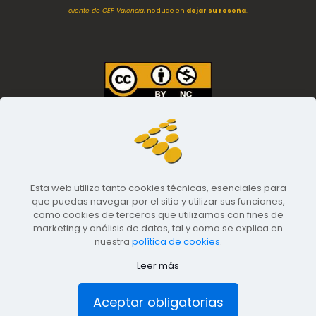
cliente de CEF Valencia
, no dude en
dejar su reseña
.
Imágenes
empleadas en esta web están
protegidas con licencia
Creative Commons Internacional (CC by 4.0)
. Eres libre de usarlas con
atribución adecuada a esta web y empresa.
[LEER MÁS]
Esta web utiliza tanto cookies técnicas, esenciales para
que puedas navegar por el sitio y utilizar sus funciones,
como cookies de terceros que utilizamos con fines de
marketing y análisis de datos, tal y como se explica en
nuestra
política de cookies
.
El marketing digital de tu empresa constructora con
Leer más
SEOPYME
Mapa del sitio
Legal | Cookies | Privacidad
Aceptar obligatorias